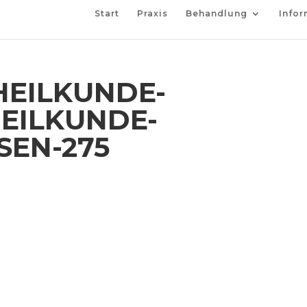
Start
Praxis
Behandlung
Infor
EILKUNDE-
EILKUNDE-
SEN-275