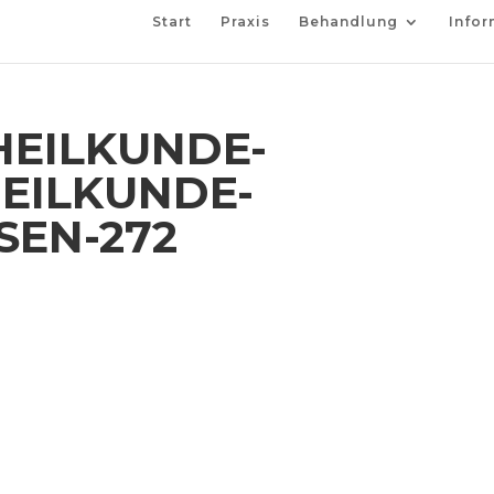
Start
Praxis
Behandlung
Infor
EILKUNDE-
EILKUNDE-
SEN-272