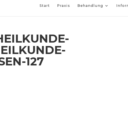
Start
Praxis
Behandlung
Infor
EILKUNDE-
EILKUNDE-
EN-127