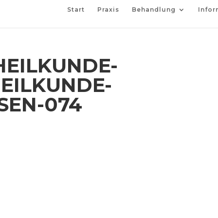
Start
Praxis
Behandlung
Infor
EILKUNDE-
EILKUNDE-
SEN-074