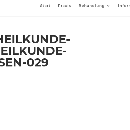
Start
Praxis
Behandlung
Infor
EILKUNDE-
EILKUNDE-
SEN-029