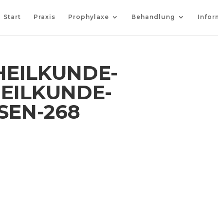
Start
Praxis
Prophylaxe
Behandlung
Infor
EILKUNDE-
EILKUNDE-
SEN-268